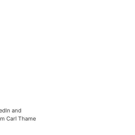
kedIn and
rom Carl Thame