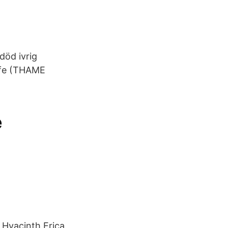
 död ivrig
iffe (THAME
e
 Hyacinth Erica