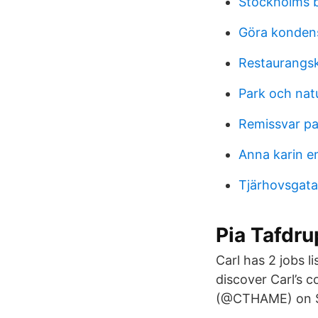
Stockholms b
Göra kondense
Restaurangsk
Park och nat
Remissvar p
Anna karin 
Tjärhovsgata
Pia Tafdru
Carl has 2 jobs l
discover Carl’s 
(@CTHAME) on S