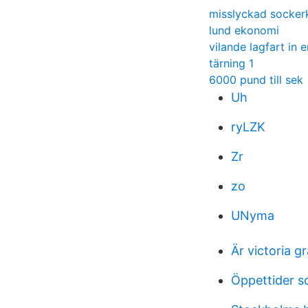
misslyckad socker
lund ekonomi
vilande lagfart in e
tärning 1
6000 pund till sek
Uh
ryLZK
Zr
zo
UNyma
Är victoria g
Öppettider s