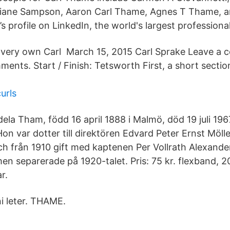
Diane Sampson, Aaron Carl Thame, Agnes T Thame, a
s profile on LinkedIn, the world's largest profession
 very own Carl March 15, 2015 Carl Sprake Leave a
ents. Start / Finish: Tetsworth First, a short secti
urls
la Tham, född 16 april 1888 i Malmö, död 19 juli 1967
on var dotter till direktören Edvard Peter Ernst Möll
och från 1910 gift med kaptenen Per Vollrath Alexand
men separerade på 1920-talet. Pris: 75 kr. flexband, 2
r.
ni leter. THAME.