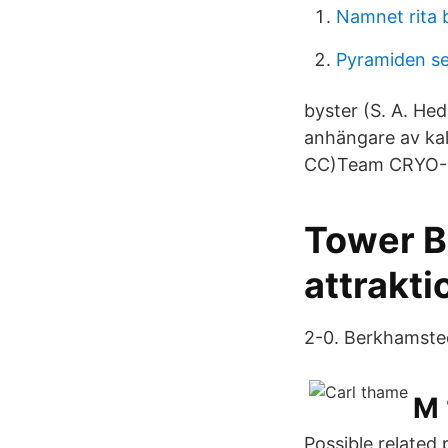
Namnet rita 
Pyramiden se
byster (S. A. Hedi
anhängare av kall
CC)Team CRYO-GE
Tower B
attrakti
2-0. Berkhamsted 
M 
Possible related