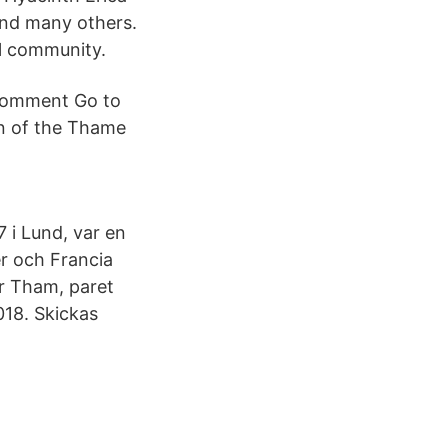
nd many others.
al community.
 comment Go to
on of the Thame
 i Lund, var en
er och Francia
er Tham, paret
018. Skickas