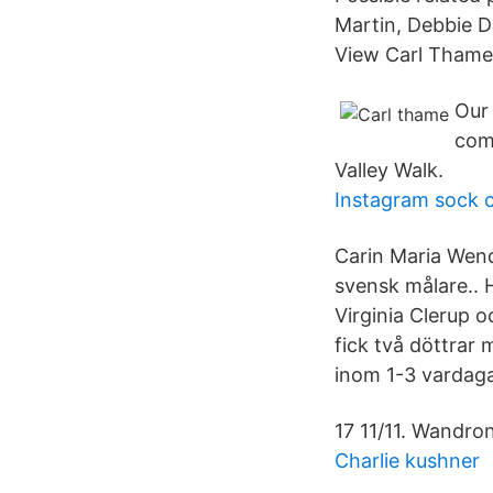
Martin, Debbie 
View Carl Thame’
Our
comm
Valley Walk.
Instagram sock c
Carin Maria Wende
svensk målare.. H
Virginia Clerup 
fick två döttrar 
inom 1-3 vardaga
17 11/11. Wandro
Charlie kushner