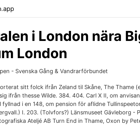
b.app
alen i London nära Bi
um London
pen - Svenska Gång & Vandrarförbundet
orterat sitt folck ifrån Zeland til Skåne, The Thame (
g ifrån thesse Wilde. 384. 404. Carl X II, om anvisan
ll fyllnad i en 148, om pension för aflidne Tullinspeeto
ergvall.) I. 203. (Tolvfors?) Länsmuseet Gävleborg -
tografiska Ateljé AB Turn End in Thame, Oxon by Pet