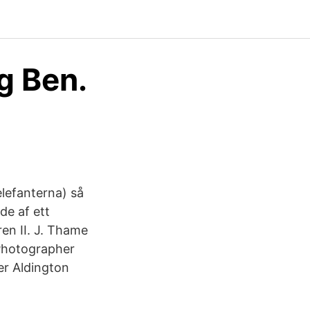
g Ben.
elefanterna) så
de af ett
ren II. J. Thame
 Photographer
er Aldington