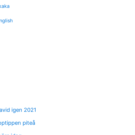
kaka
nglish
ravid igen 2021
optippen piteå