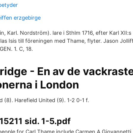
betyder
iffen erzgebirge
n, Karl. Nordström). lare i Sthlm 1716, efter Karl XII:s
as Isis till föreningen med Thame, flyter. Jason Joll
N. 1. C, 18.
ridge - En av de vackrast
onerna i London
(8). Harefield United (9). 1-2 0-1 f.
15211 sid. 1-5.pdf
 people for Carl Thame include Carmen A Giovannetti,