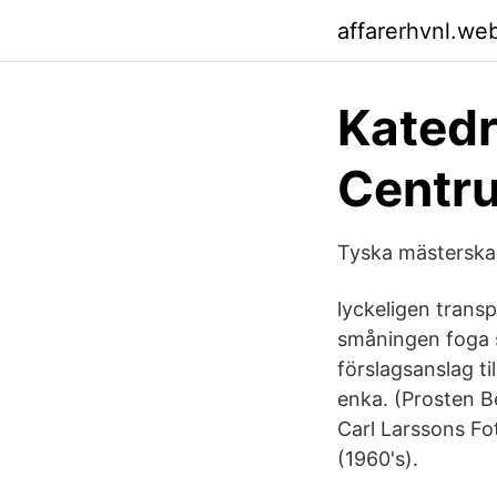
affarerhvnl.we
Katedr
Centr
Tyska mästerska
lyckeligen transp
småningen foga si
förslagsanslag ti
enka. (Prosten B
Carl Larssons Fo
(1960's).