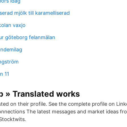
örs idag
rad mjölk till karamelliserad
olan vaxjo
ur göteborg felanmälan
andemilag
engström
n 11
p » Translated works
isted on their profile. See the complete profile on Lin
connections The latest messages and market ideas f
tocktwits.