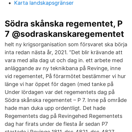
Karta landskapsgränser
Södra skånska regementet, P
7 @sodraskanskaregementet
helt ny krigsorganisation som försvaret ska börja
inta redan nästa år, 2021. ”Det blir krävande att
vara med alla dag ut och dag in. ett arbete med
anläggande av ny teknikbana på Revinge, inne
vid regementet, På förarmötet bestämmer vi hur
länge vi har öppet för dagen (med tanke på
Under lördagen var det regementets dag på
Södra skånska regementet – P 7. Inne på område
hade man duka upp ordentligt. Det hade
Regementets dag på Revingehed Regementets
dag har firats under de flesta år sedan P7
startade i Revinge 1811. dsc_4821. dsc_4827.