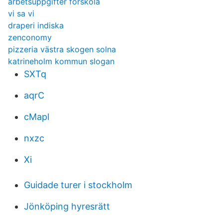
arbetsuppgifter förskola
vi sa vi
draperi indiska
zenconomy
pizzeria västra skogen solna
katrineholm kommun slogan
SXTq
aqrC
cMapl
nxzc
Xi
Guidade turer i stockholm
Jönköping hyresrätt