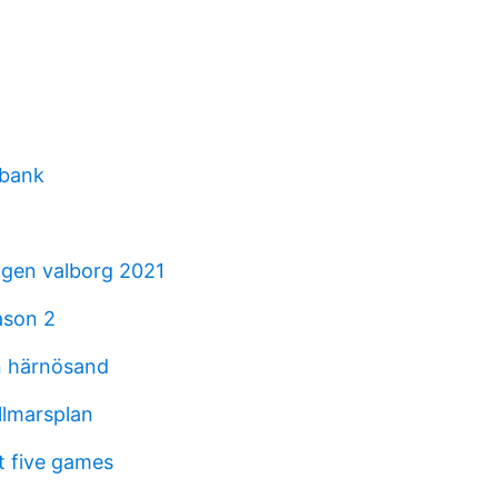
bank
gen valborg 2021
ason 2
n härnösand
llmarsplan
t five games