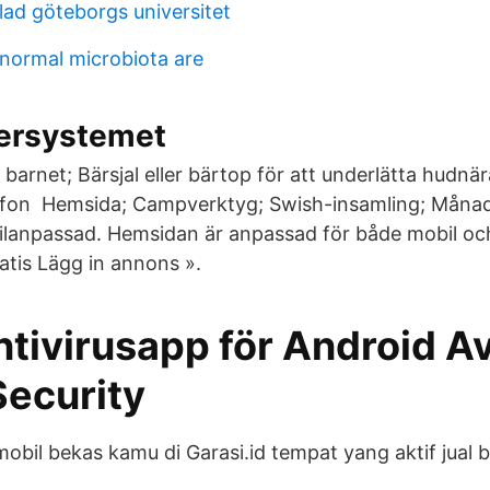
lad göteborgs universitet
 normal microbiota are
kersystemet
 barnet; Bärsjal eller bärtop för att underlätta hudnär
lefon Hemsida; Campverktyg; Swish-insamling; Måna
ilanpassad. Hemsidan är anpassad för både mobil och
atis Lägg in annons ».
ntivirusapp för Android A
Security
obil bekas kamu di Garasi.id tempat yang aktif jual b