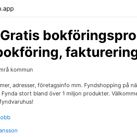
b.app
 Gratis bokföringspr
bokföring, fakturerin
Timrå kommun
mer, adresser, företagsinfo mm. Fyndshopping på nät
t. Fynda stort bland över 1 miljon produkter. Välkommen
 fyndvaruhus!
jobb
hansson