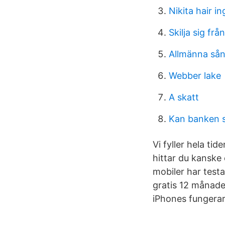
Nikita hair i
Skilja sig frå
Allmänna sån
Webber lake
A skatt
Kan banken s
Vi fyller hela ti
hittar du kanske 
mobiler har testa
gratis 12 månader
iPhones fungerar s