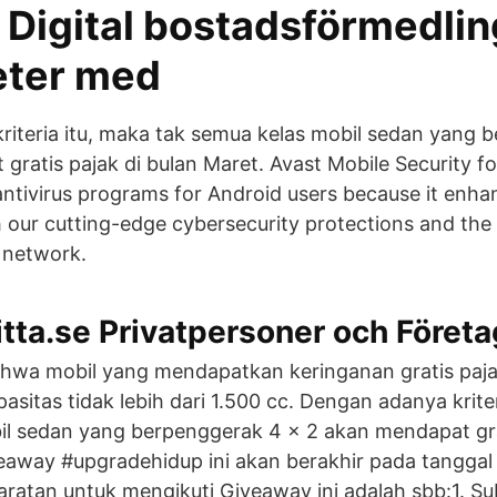
Digital bostadsförmedlin
eter med
iteria itu, maka tak semua kelas mobil sedan yang 
gratis pajak di bulan Maret. Avast Mobile Security fo
 antivirus programs for Android users because it enha
h our cutting-edge cybersecurity protections and the 
 network.
itta.se Privatpersoner och Företa
bahwa mobil yang mendapatkan keringanan gratis paja
asitas tidak lebih dari 1.500 cc. Dengan adanya kriter
l sedan yang berpenggerak 4 x 2 akan mendapat gra
eaway #upgradehidup ini akan berakhir pada tangga
aratan untuk mengikuti Giveaway ini adalah sbb:1. S