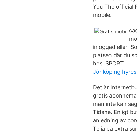
You The offici
mobile.
ca
mob
inloggad eller S
platsen där du s
hos SPORT.
Jönköping hyres
Det är Internetb
gratis abonneman
man inte kan säg
Tidene. Enligt bu
anledning av cor
Telia på extra sur