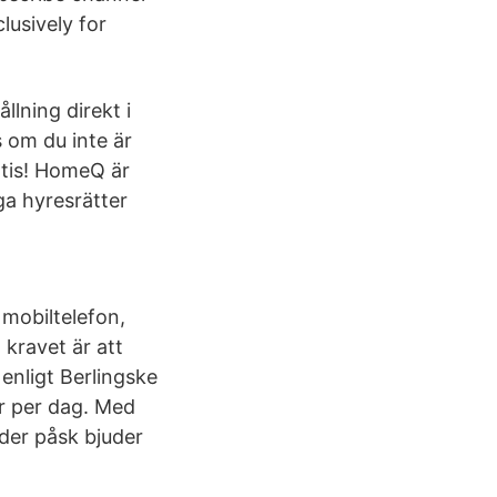
sively for
lning direkt i
s om du inte är
atis! HomeQ är
ga hyresrätter
mobiltelefon,
kravet är att
enligt Berlingske
er per dag. Med
nder påsk bjuder