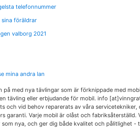
ngelsta telefonnummer
n sina föräldrar
gen valborg 2021
e mina andra lan
den på med nya tävlingar som är förknippade med mobil
en tävling eller erbjudande för mobil. info [at]vinngrat
ts och vid behov reparerats av våra servicetekniker, 
s garanti. Varje mobil är olåst och fabriksåterställd
om nya, och ger dig både kvalitet och pålitlighet - till