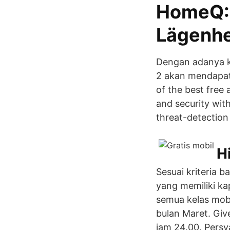
HomeQ: 
Lägenh
Dengan adanya kr
2 akan mendapat 
of the best free
and security wit
threat-detection
H
Sesuai kriteria 
yang memiliki kap
semua kelas mobi
bulan Maret. Giv
jam 24.00. Persy