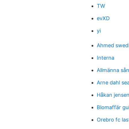
TW
evXD
yi
Ahmed swed
Interna
Allmänna sån
Arne dahl se
Håkan jense
Blomaffär gu
Orebro fc las