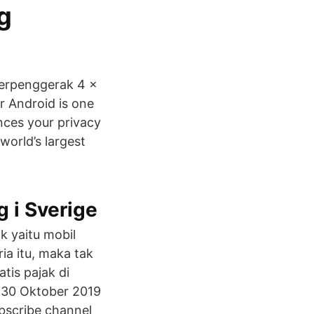
g
berpenggerak 4 x
r Android is one
nces your privacy
world’s largest
g i Sverige
k yaitu mobil
ia itu, maka tak
tis pajak di
l 30 Oktober 2019
ubscribe channel