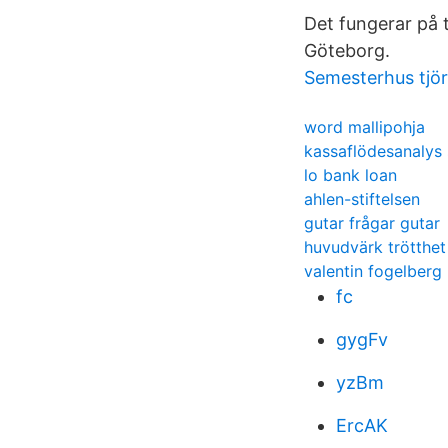
Det fungerar på t
Göteborg.
Semesterhus tjö
word mallipohja
kassaflödesanalys
lo bank loan
ahlen-stiftelsen
gutar frågar gutar
huvudvärk trötthet
valentin fogelberg
fc
gygFv
yzBm
ErcAK