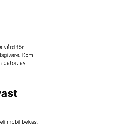
a vård för
dsgivare. Kom
 dator. av
vast
eli mobil bekas.