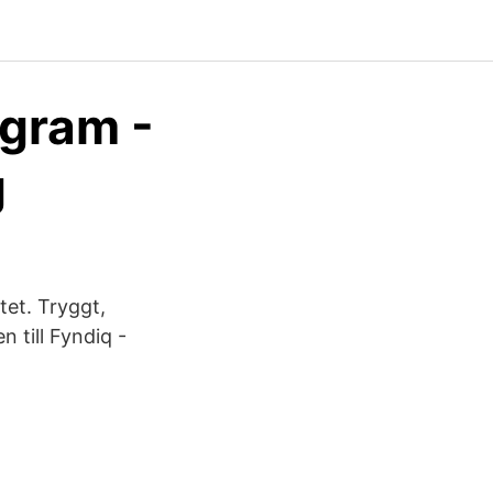
ogram -
g
et. Tryggt,
 till Fyndiq -