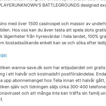
al PLAYERUNKNOWN'S BATTLEGROUNDS designed exclu
sino med över 1500 casinospel och massor av underhål
ilen. Hos oss kan du även testa att spela slots grati
ök lägenheter från hyresvärdar i hela landet, 100% gr
om bostadssökande enkelt kan se och söka efter ledi
rätt
utiken wanna-save.dk som har erbjudandet om gratis 
g i ett halvår och kostnadsfri postförsändelse. Enda 
a upp abonnemanget hos Telia innan ett halvår gått, 
tiken själv och tidningen säljs cirka 300-400 telefon
onaviruset och att många inte kan träffa sin familj u
f.