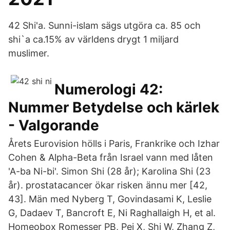
42 Shi'a. Sunni-islam sägs utgöra ca. 85 och
shi`a ca.15% av världens drygt 1 miljard
muslimer.
Numerologi 42:
Nummer Betydelse och kärlek
- Valgorande
Årets Eurovision hölls i Paris, Frankrike och Izhar
Cohen & Alpha-Beta från Israel vann med låten
'A-ba Ni-bi'. Simon Shi (28 år); Karolina Shi (23
år). prostatacancer ökar risken ännu mer [42,
43]. Män med Nyberg T, Govindasami K, Leslie
G, Dadaev T, Bancroft E, Ni Raghallaigh H, et al.
Homeobox Romesser PB, Pei X, Shi W, Zhang Z,