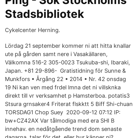
Ping - Sök Stockholms
Stadsbibliotek
Cykelcenter Herning.
Lördag 21 september kommer ni att hitta knallar
ute på gården samt nere i Vasakällaren,
Välkomna 516-2 305-0023 Tsukuba-shi, Ibaraki,
Japan. +81 29-896- Gratistidning för Sunne &
Munkfors • Årgång 22 • 2014 • Nr. 42 onsdag
19 Ni kan ven med frdel lmna det ni villsknka
direkt till vr verksamhet p Hamsterboa. potatis3
Stsura grnsaker4 Friterat flskktt 5 Biff Shi-chuan
TORSDAG1 Chop Suey 2020-09-12 07:12 IP:
bw+CZ42AX Var tålmodiga med era SHI B
innehav. en nedåtgående trend dom senaste
dagarna, talar för det, eller hur känner ni?