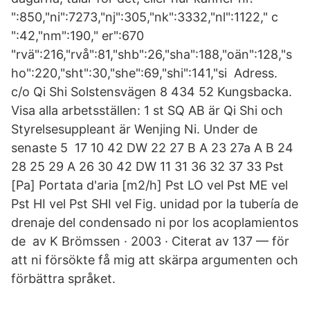
":850,"ni":7273,"nj":305,"nk":3332,"nl":1122," c
":42,"nm":190," er":670
"rvä":216,"rvå":81,"shb":26,"sha":188,"oän":128,"s
ho":220,"sht":30,"she":69,"shi":141,"si Adress.
c/o Qi Shi Solstensvägen 8 434 52 Kungsbacka.
Visa alla arbetsställen: 1 st SQ AB är Qi Shi och
Styrelsesuppleant är Wenjing Ni. Under de
senaste 5 17 10 42 DW 22 27 B A 23 27a A B 24
28 25 29 A 26 30 42 DW 11 31 36 32 37 33 Pst
[Pa] Portata d'aria [m2/h] Pst LO vel Pst ME vel
Pst HI vel Pst SHI vel Fig. unidad por la tubería de
drenaje del condensado ni por los acoplamientos
de av K Brömssen · 2003 · Citerat av 137 — för
att ni försökte få mig att skärpa argumenten och
förbättra språket.