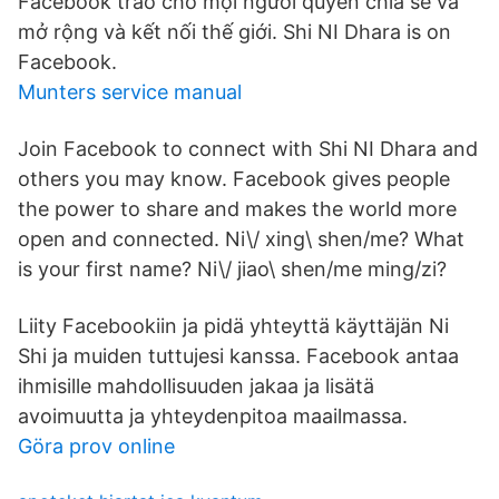
Facebook trao cho mọi người quyền chia sẻ và
mở rộng và kết nối thế giới. Shi NI Dhara is on
Facebook.
Munters service manual
Join Facebook to connect with Shi NI Dhara and
others you may know. Facebook gives people
the power to share and makes the world more
open and connected. Ni\/ xing\ shen/me? What
is your first name? Ni\/ jiao\ shen/me ming/zi?
Liity Facebookiin ja pidä yhteyttä käyttäjän Ni
Shi ja muiden tuttujesi kanssa. Facebook antaa
ihmisille mahdollisuuden jakaa ja lisätä
avoimuutta ja yhteydenpitoa maailmassa.
Göra prov online