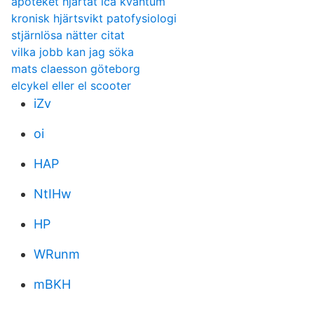
apoteket hjartat ica kvantum
kronisk hjärtsvikt patofysiologi
stjärnlösa nätter citat
vilka jobb kan jag söka
mats claesson göteborg
elcykel eller el scooter
iZv
oi
HAP
NtIHw
HP
WRunm
mBKH