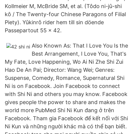
Kollmeier M, McBride SM, et al. (Tôdo ni-jû-shi
kô / The Twenty-four Chinese Paragons of Filial
Piety). Yûkinrô rider hem till sin döende
Passepartout 55 x 42.
Also Known As: That I Love You Is the
Best Arrangement, I Love You, That's
My Fate, Love Happening, Wo Ai Ni Zhe Shi Zui
Hao De An Pai; Director: Wang Wei; Genres:
Suspense, Comedy, Romance, Supernatural Shi
Ni is on Facebook. Join Facebook to connect
with Shi Ni and others you may know. Facebook
gives people the power to share and makes the
world more PubMed Shi Ni Kun đang ở trên
Facebook. Tham gia Facebook để kết nối với Shi
Ni Kun và những người khác mà có thể bạn biết.