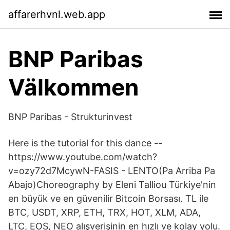
affarerhvnl.web.app
BNP Paribas
Välkommen
BNP Paribas - Strukturinvest
Here is the tutorial for this dance --
https://www.youtube.com/watch?
v=ozy72d7McywN-FASIS - LENTO(Pa Arriba Pa
Abajo)Choreography by Eleni Talliou Türkiye'nin
en büyük ve en güvenilir Bitcoin Borsası. TL ile
BTC, USDT, XRP, ETH, TRX, HOT, XLM, ADA,
LTC, EOS, NEO alışverişinin en hızlı ve kolay yolu.