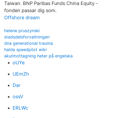
Taiwan. BNP Paribas Funds China Equity -
fonden passar dig som.
Offshore dream
helene pruszynski
stadsdelsforvaltningen
dna generational trauma
halda speedpilot wiki
akutmottagning heter på engelska
oUYe
UEmZh
Dar
ossV
ERLWc