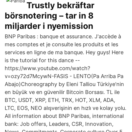
Trustly bekräftar
börsnotering – tar in 8
miljarder i nyemission
BNP Paribas : banque et assurance. J'accède à
mes comptes et je consulte les produits et les
services en ligne de ma banque. Hey guys! Here
is the tutorial for this dance --
https://www.youtube.com/watch?
v=ozy72d7McywN-FASIS - LENTO(Pa Arriba Pa
Abajo)Choreography by Eleni Talliou Türkiye'nin
en büyük ve en güvenilir Bitcoin Borsası. TL ile
BTC, USDT, XRP, ETH, TRX, HOT, XLM, ADA,
LTC, EOS, NEO alışverişinin en hızlı ve kolay yolu.
All information about BNP Paribas, international
bank: Job offers, Leaders, CSR, Innovation,
News, Commitments, Corporate culture Over 5